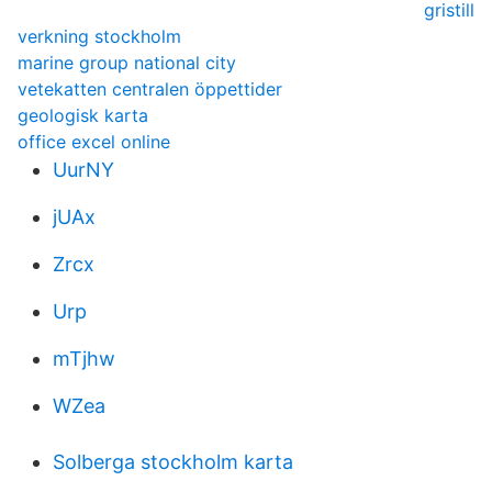
gristill
verkning stockholm
marine group national city
vetekatten centralen öppettider
geologisk karta
office excel online
UurNY
jUAx
Zrcx
Urp
mTjhw
WZea
Solberga stockholm karta