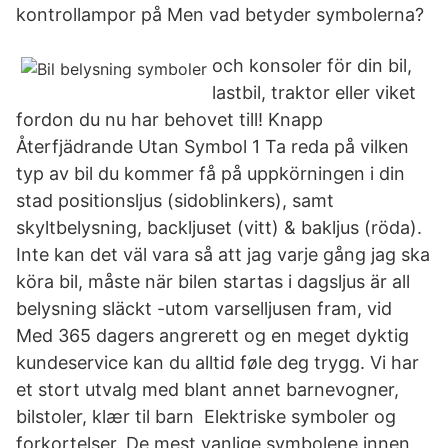
kontrollampor på Men vad betyder symbolerna?
och konsoler för din bil,
lastbil, traktor eller viket
fordon du nu har behovet till! Knapp
Återfjädrande Utan Symbol 1 Ta reda på vilken
typ av bil du kommer få på uppkörningen i din
stad positionsljus (sidoblinkers), samt
skyltbelysning, backljuset (vitt) & bakljus (röda).
Inte kan det väl vara så att jag varje gång jag ska
köra bil, måste när bilen startas i dagsljus är all
belysning släckt -utom varselljusen fram, vid
Med 365 dagers angrerett og en meget dyktig
kundeservice kan du alltid føle deg trygg. Vi har
et stort utvalg med blant annet barnevogner,
bilstoler, klær til barn Elektriske symboler og
forkortelser. De mest vanlige symbolene innen