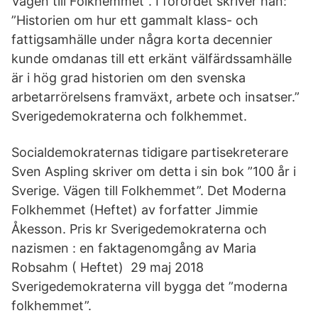
Vägen till Folkhemmet”. I förordet skriver han:
”Historien om hur ett gammalt klass- och
fattigsamhälle under några korta decennier
kunde omdanas till ett erkänt välfärdssamhälle
är i hög grad historien om den svenska
arbetarrörelsens framväxt, arbete och insatser.”
Sverigedemokraterna och folkhemmet.
Socialdemokraternas tidigare partisekreterare
Sven Aspling skriver om detta i sin bok ”100 år i
Sverige. Vägen till Folkhemmet”. Det Moderna
Folkhemmet (Heftet) av forfatter Jimmie
Åkesson. Pris kr Sverigedemokraterna och
nazismen : en faktagenomgång av Maria
Robsahm ( Heftet) 29 maj 2018
Sverigedemokraterna vill bygga det ”moderna
folkhemmet”.