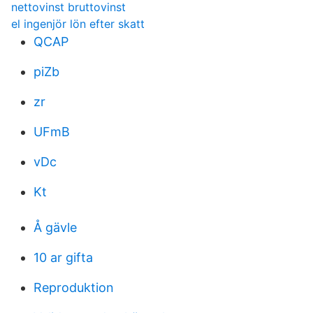
nettovinst bruttovinst
el ingenjör lön efter skatt
QCAP
piZb
zr
UFmB
vDc
Kt
Å gävle
10 ar gifta
Reproduktion