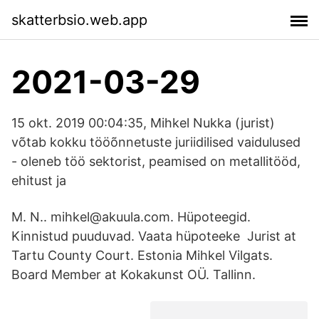
skatterbsio.web.app
2021-03-29
15 okt. 2019 00:04:35, Mihkel Nukka (jurist)
võtab kokku tööõnnetuste juriidilised vaidulused
- oleneb töö sektorist, peamised on metallitööd,
ehitust ja
M. N.. mihkel@akuula.com. Hüpoteegid.
Kinnistud puuduvad. Vaata hüpoteeke Jurist at
Tartu County Court. Estonia Mihkel Vilgats.
Board Member at Kokakunst OÜ. Tallinn.