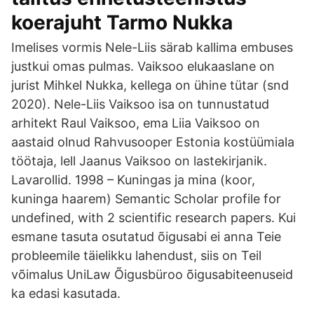
koerajuht Tarmo Nukka
Imelises vormis Nele-Liis särab kallima embuses
justkui omas pulmas. Vaiksoo elukaaslane on
jurist Mihkel Nukka, kellega on ühine tütar (snd
2020). Nele-Liis Vaiksoo isa on tunnustatud
arhitekt Raul Vaiksoo, ema Liia Vaiksoo on
aastaid olnud Rahvusooper Estonia kostüümiala
töötaja, lell Jaanus Vaiksoo on lastekirjanik.
Lavarollid. 1998 – Kuningas ja mina (koor,
kuninga haarem) Semantic Scholar profile for
undefined, with 2 scientific research papers. Kui
esmane tasuta osutatud õigusabi ei anna Teie
probleemile täielikku lahendust, siis on Teil
võimalus UniLaw Õigusbüroo õigusabiteenuseid
ka edasi kasutada.