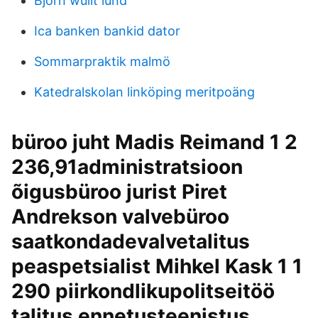
Björn wullt lund
Ica banken bankid dator
Sommarpraktik malmö
Katedralskolan linköping meritpoäng
büroo juht Madis Reimand 1 2
236,91administratsioon
õigusbüroo jurist Piret
Andrekson valvebüroo
saatkondadevalvetalitus
peaspetsialist Mihkel Kask 1 1
290 piirkondlikupolitseitöö
talitus ennetusteenistus