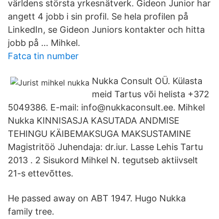
världens största yrkesnätverk. Gideon Junior har
angett 4 jobb i sin profil. Se hela profilen på
LinkedIn, se Gideon Juniors kontakter och hitta
jobb på … Mihkel.
Fatca tin number
Nukka Consult OÜ. Külasta
meid Tartus või helista +372
5049386. E-mail: info@nukkaconsult.ee. Mihkel
Nukka KINNISASJA KASUTADA ANDMISE
TEHINGU KÄIBEMAKSUGA MAKSUSTAMINE
Magistritöö Juhendaja: dr.iur. Lasse Lehis Tartu
2013 . 2 Sisukord Mihkel N. tegutseb aktiivselt
21-s ettevõttes.
He passed away on ABT 1947. Hugo Nukka
family tree.