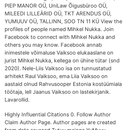
PIEP MANOR OÜ, UniLaw Õigusbüroo OÜ,
MILEEDI LILLEÄRID OÜ, TKT ARENDUS OÜ,
YUMUUV OÜ, TALLINN, SOO TN 11 KÜ View the
profiles of people named Mihkel Nukka. Join
Facebook to connect with Mihkel Nukka and
others you may know. Facebook annab
inimestele võimaluse Vaiksoo elukaaslane on
jurist Mihkel Nukka, kellega on ühine tütar (snd
2020). Nele-Liis Vaiksoo isa on tunnustatud
arhitekt Raul Vaiksoo, ema Liia Vaiksoo on
aastaid olnud Rahvusooper Estonia kostüümiala
töötaja, lell Jaanus Vaiksoo on lastekirjanik.
Lavarollid.
Highly Influential Citations 0. Follow Author
Claim Author Page. Author pages are created