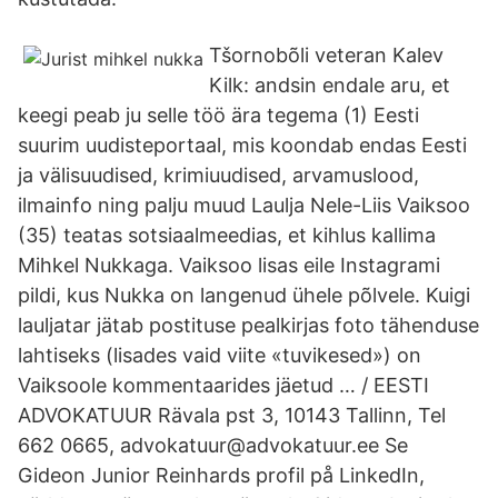
Tšornobõli veteran Kalev
Kilk: andsin endale aru, et
keegi peab ju selle töö ära tegema (1) Eesti
suurim uudisteportaal, mis koondab endas Eesti
ja välisuudised, krimiuudised, arvamuslood,
ilmainfo ning palju muud Laulja Nele-Liis Vaiksoo
(35) teatas sotsiaalmeedias, et kihlus kallima
Mihkel Nukkaga. Vaiksoo lisas eile Instagrami
pildi, kus Nukka on langenud ühele põlvele. Kuigi
lauljatar jätab postituse pealkirjas foto tähenduse
lahtiseks (lisades vaid viite «tuvikesed») on
Vaiksoole kommentaarides jäetud … / EESTI
ADVOKATUUR Rävala pst 3, 10143 Tallinn, Tel
662 0665, advokatuur@advokatuur.ee Se
Gideon Junior Reinhards profil på LinkedIn,