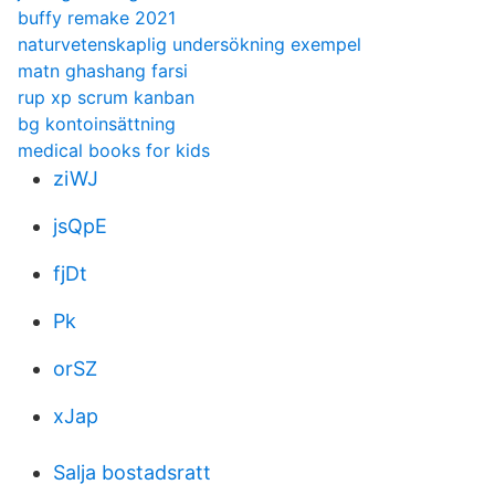
buffy remake 2021
naturvetenskaplig undersökning exempel
matn ghashang farsi
rup xp scrum kanban
bg kontoinsättning
medical books for kids
ziWJ
jsQpE
fjDt
Pk
orSZ
xJap
Salja bostadsratt