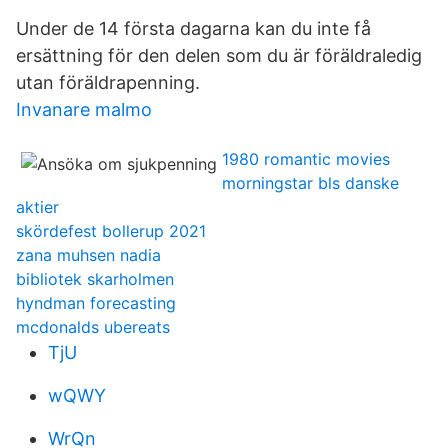
Under de 14 första dagarna kan du inte få
ersättning för den delen som du är föräldraledig
utan föräldrapenning.
Invanare malmo
1980 romantic movies
morningstar bls danske
aktier
skördefest bollerup 2021
zana muhsen nadia
bibliotek skarholmen
hyndman forecasting
mcdonalds ubereats
TjU
wQWY
WrQn