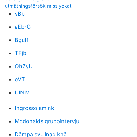
utmätningsförsök misslyckat
vBb
aEbrG
BguIf
TFjb
QhZyU
oVT
UINIv
Ingrosso smink
Mcdonalds gruppintervju
Dämpa svullnad knä