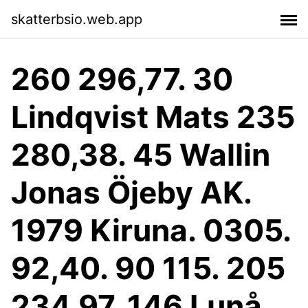
skatterbsio.web.app
260 296,77. 30
Lindqvist Mats 235
280,38. 45 Wallin
Jonas Öjeby AK.
1979 Kiruna. 0305.
92,40. 90 115. 205
234,97. 146 Lunå