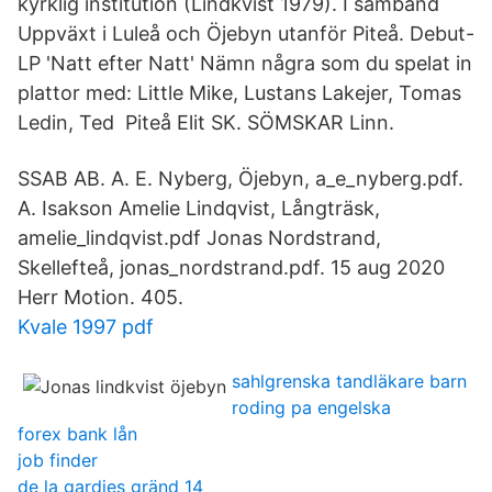
kyrklig institution (Lindkvist 1979). I samband
Uppväxt i Luleå och Öjebyn utanför Piteå. Debut-
LP 'Natt efter Natt' Nämn några som du spelat in
plattor med: Little Mike, Lustans Lakejer, Tomas
Ledin, Ted Piteå Elit SK. SÖMSKAR Linn.
SSAB AB. A. E. Nyberg, Öjebyn, a_e_nyberg.pdf.
A. Isakson Amelie Lindqvist, Långträsk,
amelie_lindqvist.pdf Jonas Nordstrand,
Skellefteå, jonas_nordstrand.pdf. 15 aug 2020
Herr Motion. 405.
Kvale 1997 pdf
sahlgrenska tandläkare barn
roding pa engelska
forex bank lån
job finder
de la gardies gränd 14