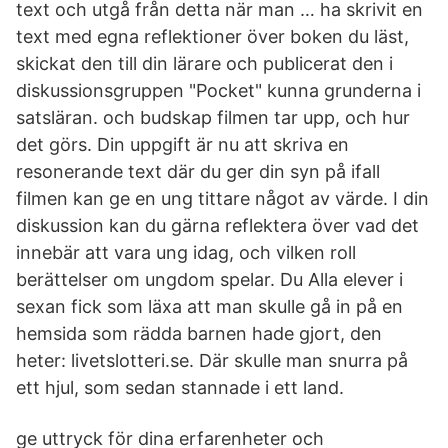
text och utgå från detta när man … ha skrivit en
text med egna reflektioner över boken du läst,
skickat den till din lärare och publicerat den i
diskussionsgruppen "Pocket" kunna grunderna i
satsläran. och budskap filmen tar upp, och hur
det görs. Din uppgift är nu att skriva en
resonerande text där du ger din syn på ifall
filmen kan ge en ung tittare något av värde. I din
diskussion kan du gärna reflektera över vad det
innebär att vara ung idag, och vilken roll
berättelser om ungdom spelar. Du Alla elever i
sexan fick som läxa att man skulle gå in på en
hemsida som rädda barnen hade gjort, den
heter: livetslotteri.se. Där skulle man snurra på
ett hjul, som sedan stannade i ett land.
ge uttryck för dina erfarenheter och